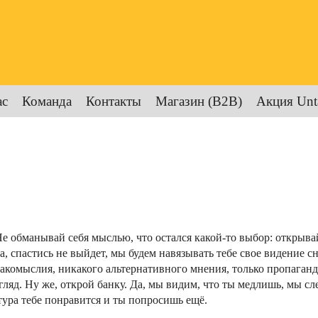
ас
Команда
Контакты
Магазин (B2B)
Акция Unt
е обманывай себя мыслью, что остался какой-то выбор: открывай
да, спастись не выйдет, мы будем навязывать тебе свое видение 
накомыслия, никакого альтернативного мнения, только пропаганд
гляд. Ну же, открой банку. Да, мы видим, что ты медлишь, мы 
тура тебе понравится и ты попросишь ещё.