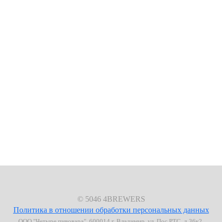
© 5046 4BREWERS
Политика в отношении обработки персональных данных
ООО "Четыре пивовара", 600014 г. Владимир, ул. Пос.РТС, д.36к2.