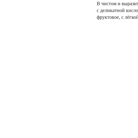
В чистом и вырази
с деликатной кисл
фруктовое, с лёгко