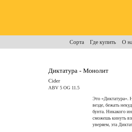
Сорта
Где купить
О н
Диктатура - Монолит
Cider
ABV 5 OG 11.5
Это «Диктатура». Н
везде, бежать неку
бунта. Никакого и
сможешь кинуть вз
уверяем, эта Дикта