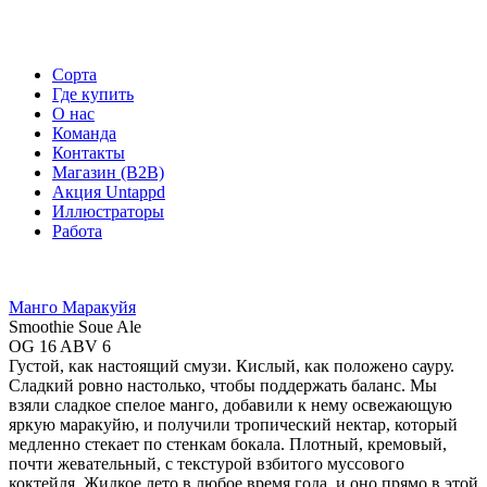
Сорта
Где купить
О нас
Команда
Контакты
Магазин (B2B)
Акция Untappd
Иллюстраторы
Работа
Манго Маракуйя
Smoothie Soue Ale
OG 16 ABV 6
Густой, как настоящий смузи. Кислый, как положено сауру.
Сладкий ровно настолько, чтобы поддержать баланс. Мы
взяли сладкое спелое манго, добавили к нему освежающую
яркую маракуйю, и получили тропический нектар, который
медленно стекает по стенкам бокала. Плотный, кремовый,
почти жевательный, с текстурой взбитого муссового
коктейля. Жидкое лето в любое время года, и оно прямо в этой